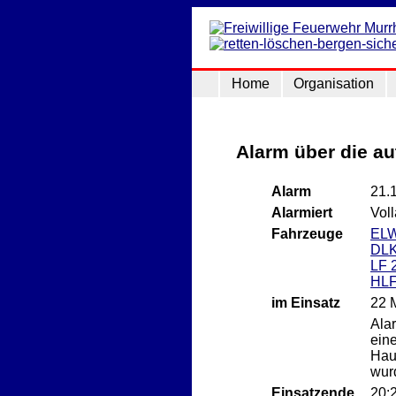
Home
Organisation
Alarm über die a
Alarm
21.
Alarmiert
Vol
Fahrzeuge
EL
DLK
LF 
HLF
im Einsatz
22 
Ala
ein
Haus
wurd
Einsatzende
20: