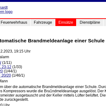
Feuerwehrhaus
Fahrzeuge
Einsätze
Dienstpläne
utomatische Brandmeldeanlage einer Schule
12.2023, 19:15 Uhr
lalarm
W
(1/11)
 23-12
(1/33)
20
(1/44/1)
 20/20
(1/46/1)
Mann
rm über die automatische Brandmeldeanlage einer Schule. Du
es Kompressors wurde die Bra1ndmeldeanlage ausgelöst. Der
meister ausgetauscht und der Keller mittels Lüfter belüftet. 
e zurückgestellt.
20 Uhr