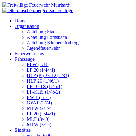
Home
Organisation
Abteilung Stadt
Abteilung Fornsbach
Abteilung Kirchenkirnberg
Jugendfeuerwehr
Feuerwehrhaus
Fahrzeuge
ELW (1/11)
LF 20 (1/44/1)
DLA(K) 23-12 (1/33)
HLF 20 (1/46/1)
LF 16-TS (1/45/1)
LF-KatS (1/45/2)
RW 1 (1/51)
GW-T (1/74)
MTW (2/19)
LF 20 (2/44/1)
MLF (3/40)
MTW (3/19)
Einsätze
im Jahr 2026