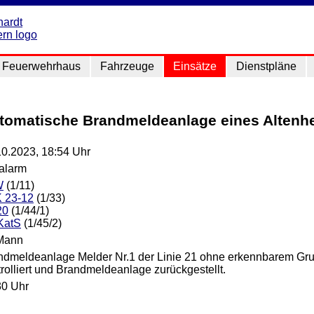
Feuerwehrhaus
Fahrzeuge
Einsätze
Dienstpläne
utomatische Brandmeldeanlage eines Altenh
10.2023, 18:54 Uhr
lalarm
W
(1/11)
 23-12
(1/33)
20
(1/44/1)
KatS
(1/45/2)
Mann
ndmeldeanlage Melder Nr.1 der Linie 21 ohne erkennbarem Gru
rolliert und Brandmeldeanlage zurückgestellt.
30 Uhr