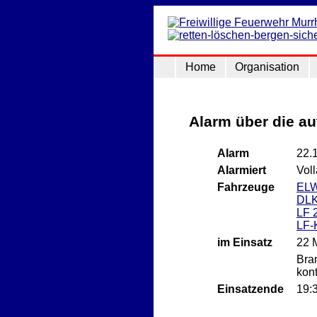
Home
Organisation
Alarm über die a
Alarm
22.
Alarmiert
Vol
Fahrzeuge
EL
DLK
LF 
LF-
im Einsatz
22 
Bra
kont
Einsatzende
19: