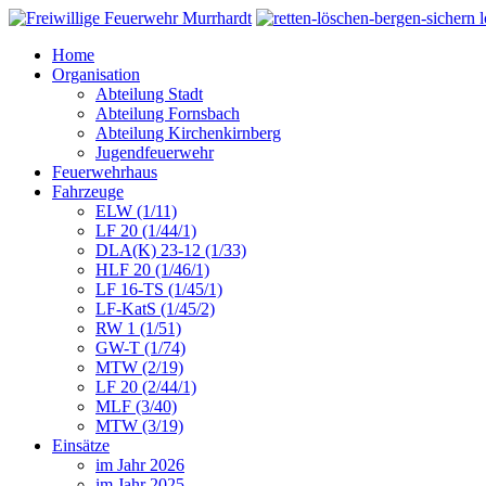
Home
Organisation
Abteilung Stadt
Abteilung Fornsbach
Abteilung Kirchenkirnberg
Jugendfeuerwehr
Feuerwehrhaus
Fahrzeuge
ELW (1/11)
LF 20 (1/44/1)
DLA(K) 23-12 (1/33)
HLF 20 (1/46/1)
LF 16-TS (1/45/1)
LF-KatS (1/45/2)
RW 1 (1/51)
GW-T (1/74)
MTW (2/19)
LF 20 (2/44/1)
MLF (3/40)
MTW (3/19)
Einsätze
im Jahr 2026
im Jahr 2025