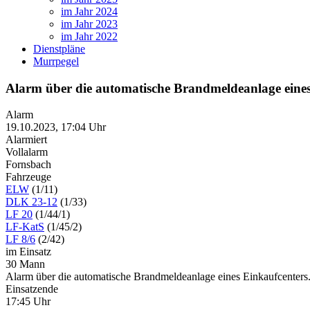
im Jahr 2024
im Jahr 2023
im Jahr 2022
Dienstpläne
Murrpegel
Alarm über die automatische Brandmeldeanlage eine
Alarm
19.10.2023, 17:04 Uhr
Alarmiert
Vollalarm
Fornsbach
Fahrzeuge
ELW
(1/11)
DLK 23-12
(1/33)
LF 20
(1/44/1)
LF-KatS
(1/45/2)
LF 8/6
(2/42)
im Einsatz
30 Mann
Alarm über die automatische Brandmeldeanlage eines Einkaufcenters
Einsatzende
17:45 Uhr