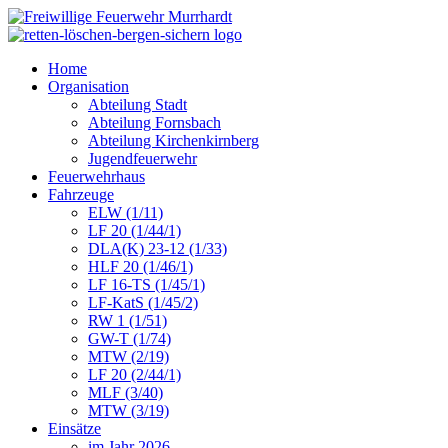
Home
Organisation
Abteilung Stadt
Abteilung Fornsbach
Abteilung Kirchenkirnberg
Jugendfeuerwehr
Feuerwehrhaus
Fahrzeuge
ELW (1/11)
LF 20 (1/44/1)
DLA(K) 23-12 (1/33)
HLF 20 (1/46/1)
LF 16-TS (1/45/1)
LF-KatS (1/45/2)
RW 1 (1/51)
GW-T (1/74)
MTW (2/19)
LF 20 (2/44/1)
MLF (3/40)
MTW (3/19)
Einsätze
im Jahr 2026