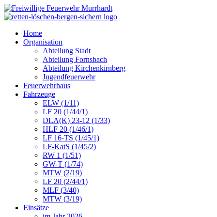
Home
Organisation
Abteilung Stadt
Abteilung Fornsbach
Abteilung Kirchenkirnberg
Jugendfeuerwehr
Feuerwehrhaus
Fahrzeuge
ELW (1/11)
LF 20 (1/44/1)
DLA(K) 23-12 (1/33)
HLF 20 (1/46/1)
LF 16-TS (1/45/1)
LF-KatS (1/45/2)
RW 1 (1/51)
GW-T (1/74)
MTW (2/19)
LF 20 (2/44/1)
MLF (3/40)
MTW (3/19)
Einsätze
im Jahr 2026