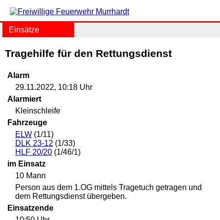
Einsätze
Tragehilfe für den Rettungsdienst
Alarm
29.11.2022, 10:18 Uhr
Alarmiert
Kleinschleife
Fahrzeuge
ELW
(1/11)
DLK 23-12
(1/33)
HLF 20/20
(1/46/1)
im Einsatz
10 Mann
Person aus dem 1.OG mittels Tragetuch getragen und
dem Rettungsdienst übergeben.
Einsatzende
10:50 Uhr