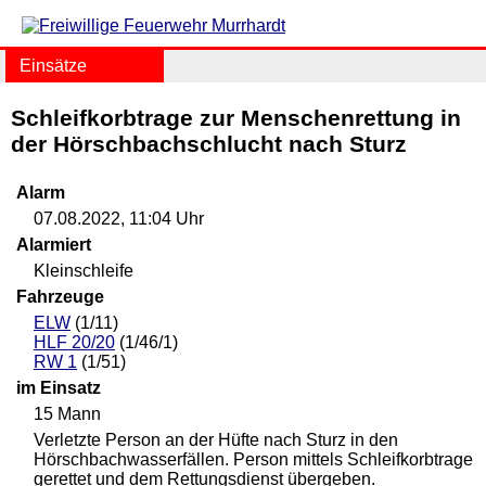
Einsätze
Schleifkorbtrage zur Menschenrettung in
der Hörschbachschlucht nach Sturz
Alarm
07.08.2022, 11:04 Uhr
Alarmiert
Kleinschleife
Fahrzeuge
ELW
(1/11)
HLF 20/20
(1/46/1)
RW 1
(1/51)
im Einsatz
15 Mann
Verletzte Person an der Hüfte nach Sturz in den
Hörschbachwasserfällen. Person mittels Schleifkorbtrage
gerettet und dem Rettungsdienst übergeben.