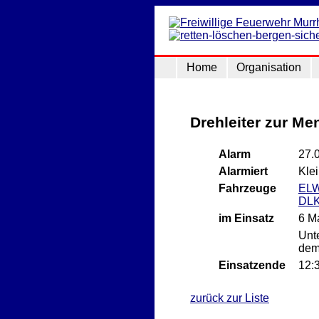
Home
Organisation
Drehleiter zur M
Alarm
27.
Alarmiert
Klei
Fahrzeuge
EL
DLK
im Einsatz
6 M
Unte
dem
Einsatzende
12:
zurück zur Liste