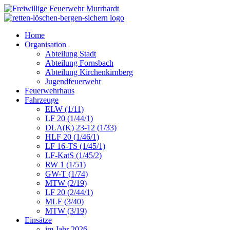
Home
Organisation
Abteilung Stadt
Abteilung Fornsbach
Abteilung Kirchenkirnberg
Jugendfeuerwehr
Feuerwehrhaus
Fahrzeuge
ELW (1/11)
LF 20 (1/44/1)
DLA(K) 23-12 (1/33)
HLF 20 (1/46/1)
LF 16-TS (1/45/1)
LF-KatS (1/45/2)
RW 1 (1/51)
GW-T (1/74)
MTW (2/19)
LF 20 (2/44/1)
MLF (3/40)
MTW (3/19)
Einsätze
im Jahr 2026