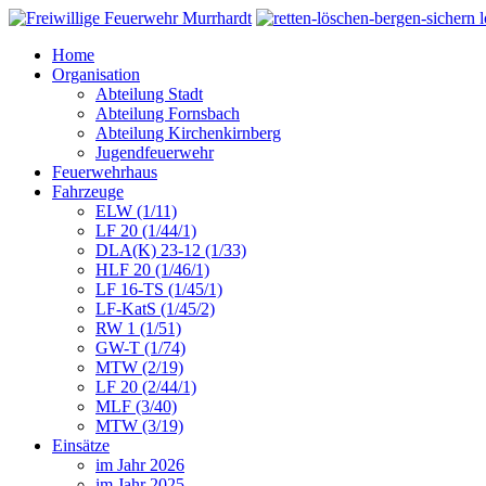
Home
Organisation
Abteilung Stadt
Abteilung Fornsbach
Abteilung Kirchenkirnberg
Jugendfeuerwehr
Feuerwehrhaus
Fahrzeuge
ELW (1/11)
LF 20 (1/44/1)
DLA(K) 23-12 (1/33)
HLF 20 (1/46/1)
LF 16-TS (1/45/1)
LF-KatS (1/45/2)
RW 1 (1/51)
GW-T (1/74)
MTW (2/19)
LF 20 (2/44/1)
MLF (3/40)
MTW (3/19)
Einsätze
im Jahr 2026
im Jahr 2025