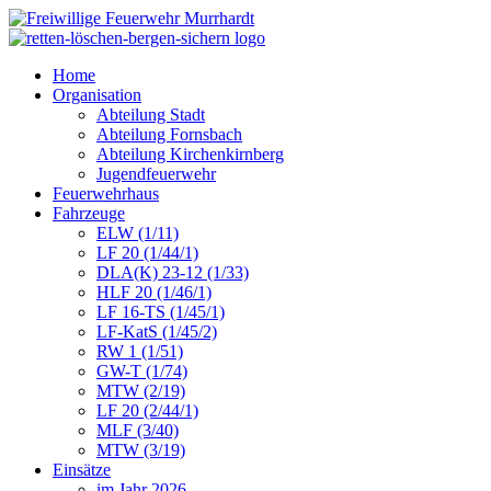
Home
Organisation
Abteilung Stadt
Abteilung Fornsbach
Abteilung Kirchenkirnberg
Jugendfeuerwehr
Feuerwehrhaus
Fahrzeuge
ELW (1/11)
LF 20 (1/44/1)
DLA(K) 23-12 (1/33)
HLF 20 (1/46/1)
LF 16-TS (1/45/1)
LF-KatS (1/45/2)
RW 1 (1/51)
GW-T (1/74)
MTW (2/19)
LF 20 (2/44/1)
MLF (3/40)
MTW (3/19)
Einsätze
im Jahr 2026