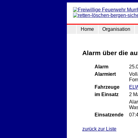
Home
Organisation
Alarm über die a
Alarm
25.
Alarmiert
Vol
For
Fahrzeuge
EL
im Einsatz
2 M
Ala
Was
Einsatzende
07:
zurück zur Liste