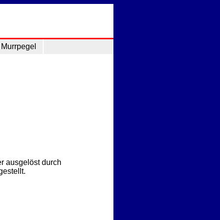
Murrpegel
r ausgelöst durch
estellt.