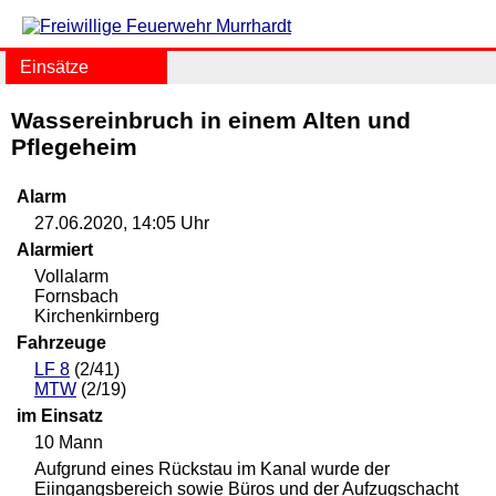
Einsätze
Wassereinbruch in einem Alten und
Pflegeheim
Alarm
27.06.2020, 14:05 Uhr
Alarmiert
Vollalarm
Fornsbach
Kirchenkirnberg
Fahrzeuge
LF 8
(2/41)
MTW
(2/19)
im Einsatz
10 Mann
Aufgrund eines Rückstau im Kanal wurde der
Eiingangsbereich sowie Büros und der Aufzugschacht