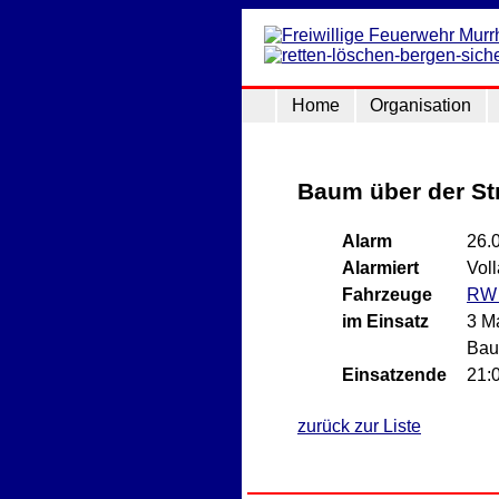
Home
Organisation
Baum über der St
Alarm
26.
Alarmiert
Vol
Fahrzeuge
RW
im Einsatz
3 M
Baum
Einsatzende
21:
zurück zur Liste