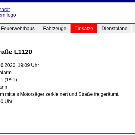
Feuerwehrhaus
Fahrzeuge
Einsätze
Dienstpläne
raße L1120
06.2020, 19:09 Uhr
lalarm
 1
(1/51)
ann
 mittels Motorsäger zerkleinert und Straße freigeräumt.
00 Uhr