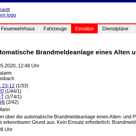
Feuerwehrhaus
Fahrzeuge
Einsätze
Dienstpläne
utomatische Brandmeldeanlage eines Alten 
05.2020, 12:48 Uhr
lalarm
nsbach
 23-12
(1/33)
20
(1/44/1)
-T
(1/74/1)
8/6
(2/42)
Mann
rm über die automatische Brandmeldeanlage eines Alten- und P
e erkennbaren Grund aus. Kein Einsatz erforderlich. Brandmeld
08 Uhr