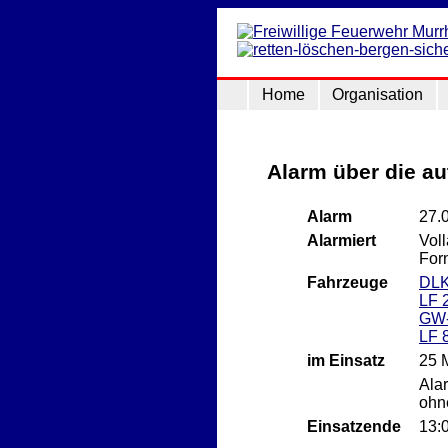
Home
Organisation
Alarm über die a
Alarm
27.
Alarmiert
Vol
For
Fahrzeuge
DLK
LF 
GW
LF 
im Einsatz
25 
Ala
ohn
Einsatzende
13: