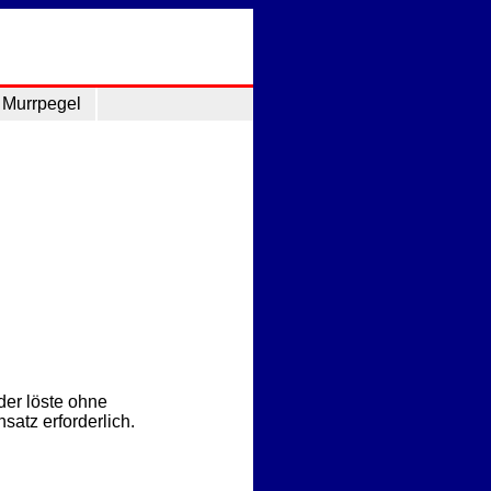
Murrpegel
s
er löste ohne
atz erforderlich.