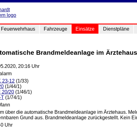
Feuerwehrhaus
Fahrzeuge
Einsätze
Dienstpläne
utomatische Brandmeldeanlage im Ärztehau
05.2020, 20:16 Uhr
lalarm
 23-12
(1/33)
20
(1/44/1)
 20/20
(1/46/1)
-T
(1/74/1)
Mann
rm über die automatische Brandmeldeanlage im Ärztehaus. Meld
ennbaren Grund aus. Brandmeldeanlage zurückgestellt. Kein Eins
40 Uhr