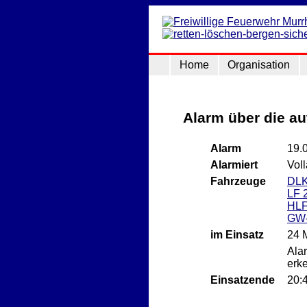
Home
Organisation
Alarm über die a
Alarm
19.
Alarmiert
Vol
Fahrzeuge
DLK
LF 
HLF
GW
im Einsatz
24 
Ala
erk
Einsatzende
20: