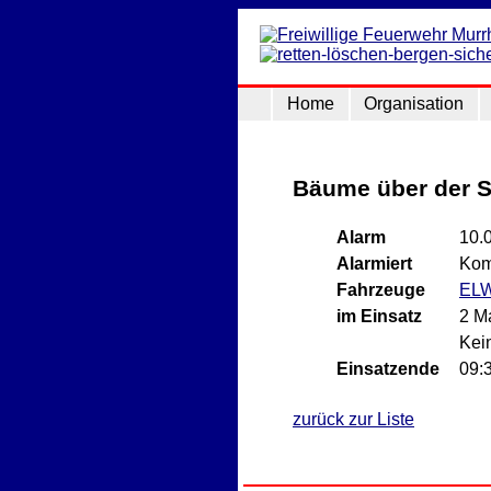
Home
Organisation
Bäume über der S
Alarm
10.
Alarmiert
Kom
Fahrzeuge
EL
im Einsatz
2 M
Kein
Einsatzende
09:
zurück zur Liste