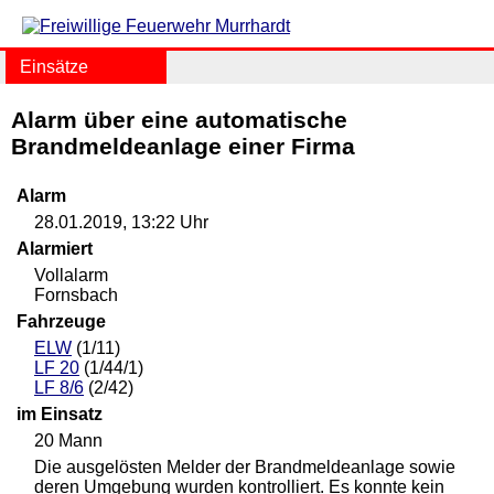
Einsätze
Alarm über eine automatische
Brandmeldeanlage einer Firma
Alarm
28.01.2019, 13:22 Uhr
Alarmiert
Vollalarm
Fornsbach
Fahrzeuge
ELW
(1/11)
LF 20
(1/44/1)
LF 8/6
(2/42)
im Einsatz
20 Mann
Die ausgelösten Melder der Brandmeldeanlage sowie
deren Umgebung wurden kontrolliert. Es konnte kein