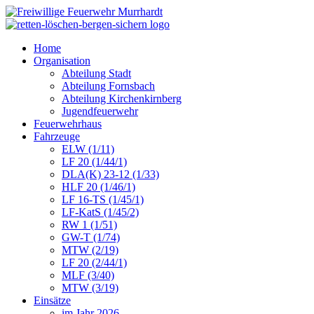
Home
Organisation
Abteilung Stadt
Abteilung Fornsbach
Abteilung Kirchenkirnberg
Jugendfeuerwehr
Feuerwehrhaus
Fahrzeuge
ELW (1/11)
LF 20 (1/44/1)
DLA(K) 23-12 (1/33)
HLF 20 (1/46/1)
LF 16-TS (1/45/1)
LF-KatS (1/45/2)
RW 1 (1/51)
GW-T (1/74)
MTW (2/19)
LF 20 (2/44/1)
MLF (3/40)
MTW (3/19)
Einsätze
im Jahr 2026