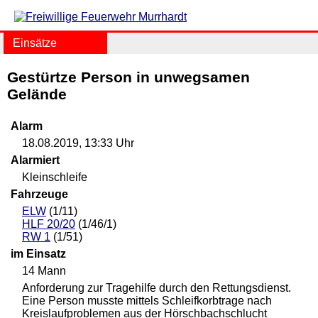
Einsätze
Gestürtze Person in unwegsamen
Gelände
Alarm
18.08.2019, 13:33 Uhr
Alarmiert
Kleinschleife
Fahrzeuge
ELW
(1/11)
HLF 20/20
(1/46/1)
RW 1
(1/51)
im Einsatz
14 Mann
Anforderung zur Tragehilfe durch den Rettungsdienst.
Eine Person musste mittels Schleifkorbtrage nach
Kreislaufproblemen aus der Hörschbachschlucht