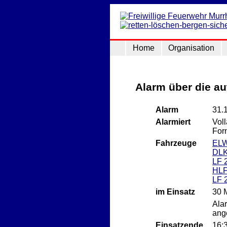
Home
Organisation
Alarm über die a
Alarm
31.
Alarmiert
Vol
For
Fahrzeuge
EL
DLK
LF 
HLF
LF 
im Einsatz
30 
Ala
ang
Einsatzende
16: