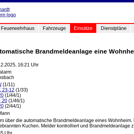
Feuerwehrhaus
Fahrzeuge
Einsätze
Dienstpläne
utomatische Brandmeldeanlage eine Wohnh
12.2025, 16:21 Uhr
lalarm
nsbach
W
(1/11)
 23-12
(1/33)
20
(1/44/1)
 20
(1/46/1)
20
(2/44/1)
Mann
rm über die automatische Brandmeldeanlage eines Wohnheim. 
ebrannten Kuchen. Melder kontrolliert und Brandmeldeanlage zu
35 Uhr