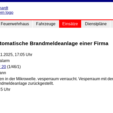
Feuerwehrhaus
Fahrzeuge
Einsätze
Dienstpläne
utomatische Brandmeldeanlage einer Firma
11.2025, 17:05 Uhr
lalarm
 20
(1/46/1)
ann
en in der Mikrowelle. vesperraum verraucht. Vesperraum mit dem
ndmeldeanlage zurückgestellt.
45 Uhr