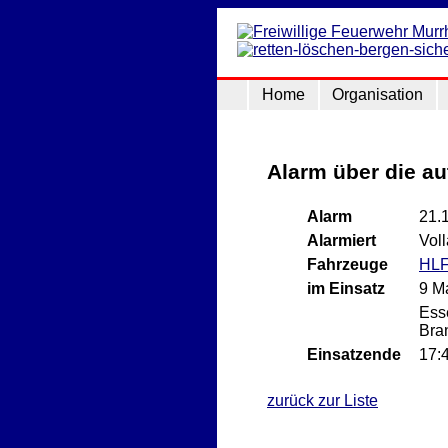
Home
Organisation
Alarm über die a
Alarm
21.
Alarmiert
Vol
Fahrzeuge
HLF
im Einsatz
9 M
Ess
Bra
Einsatzende
17:
zurück zur Liste