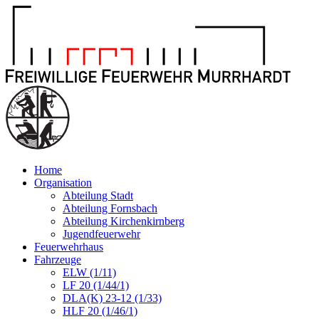
Home
Organisation
Abteilung Stadt
Abteilung Fornsbach
Abteilung Kirchenkirnberg
Jugendfeuerwehr
Feuerwehrhaus
Fahrzeuge
ELW (1/11)
LF 20 (1/44/1)
DLA(K) 23-12 (1/33)
HLF 20 (1/46/1)