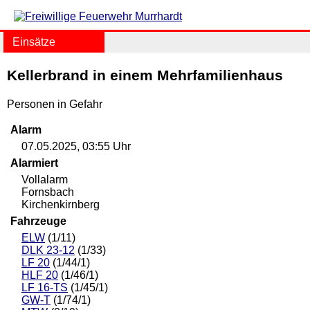
Einsätze
Kellerbrand in einem Mehrfamilienhaus
Personen in Gefahr
Alarm
07.05.2025, 03:55 Uhr
Alarmiert
Vollalarm
Fornsbach
Kirchenkirnberg
Fahrzeuge
ELW
(1/11)
DLK 23-12
(1/33)
LF 20
(1/44/1)
HLF 20
(1/46/1)
LF 16-TS
(1/45/1)
GW-T
(1/74/1)