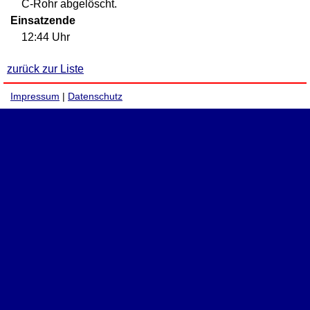
C-Rohr abgelöscht.
Einsatzende
12:44 Uhr
zurück zur Liste
Impressum
|
Datenschutz