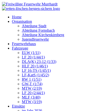
Home
Organisation
Abteilung Stadt
Abteilung Fornsbach
Abteilung Kirchenkirnberg
Jugendfeuerwehr
Feuerwehrhaus
Fahrzeuge
ELW (1/11)
LF 20 (1/44/1)
DLA(K) 23-12 (1/33)
HLF 20 (1/46/1)
LF 16-TS (1/45/1)
LF-KatS (1/45/2)
RW 1 (1/51)
GW-T (1/74)
MTW (2/19)
LF 20 (2/44/1)
MLF (3/40)
MTW (3/19)
Einsätze
im Jahr 2026