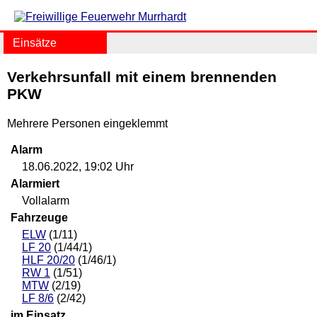
Einsätze
Verkehrsunfall mit einem brennenden
PKW
Mehrere Personen eingeklemmt
Alarm
18.06.2022, 19:02 Uhr
Alarmiert
Vollalarm
Fahrzeuge
ELW
(1/11)
LF 20
(1/44/1)
HLF 20/20
(1/46/1)
RW 1
(1/51)
MTW
(2/19)
LF 8/6
(2/42)
im Einsatz