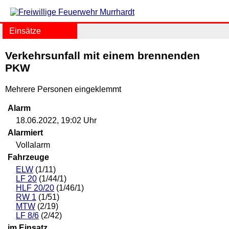
Einsätze
Verkehrsunfall mit einem brennenden
PKW
Mehrere Personen eingeklemmt
Alarm
18.06.2022, 19:02 Uhr
Alarmiert
Vollalarm
Fahrzeuge
ELW
(1/11)
LF 20
(1/44/1)
HLF 20/20
(1/46/1)
RW 1
(1/51)
MTW
(2/19)
LF 8/6
(2/42)
im Einsatz