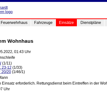
Feuerwehrhaus
Fahrzeuge
Einsätze
Dienstpläne
inem Wohnhaus
05.2022, 01:43 Uhr
nschleife
W
(1/11)
 23-12
(1/33)
 20/20
(1/46/1)
Mann
 Einsatz erforderlich. Rettungsdienst beim Eintreffen in der Wo
07 Uhr