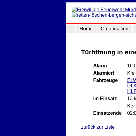
Home
Organisation
Türöffnung in e
Alarm
10.
Alarmiert
Klei
Fahrzeuge
EL
DLK
HLF
im Einsatz
13 
Kein
Einsatzende
02:
zurück zur Liste