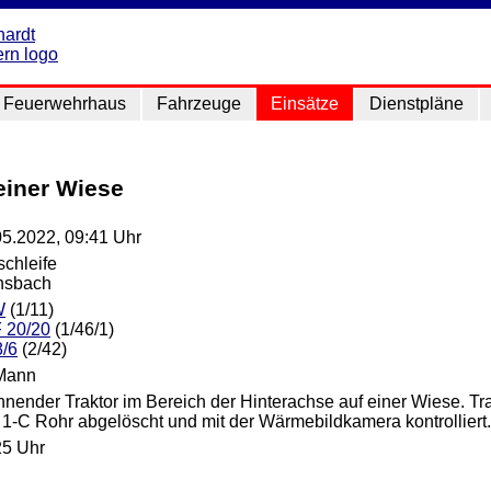
Feuerwehrhaus
Fahrzeuge
Einsätze
Dienstpläne
einer Wiese
05.2022, 09:41 Uhr
schleife
nsbach
W
(1/11)
 20/20
(1/46/1)
8/6
(2/42)
Mann
nnender Traktor im Bereich der Hinterachse auf einer Wiese. Tr
 1-C Rohr abgelöscht und mit der Wärmebildkamera kontrolliert.
25 Uhr