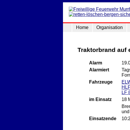
Home
Organisation
Traktorbrand auf 
Alarm
19.
Alarmiert
Tag
For
Fahrzeuge
EL
HLF
LF 
im Einsatz
18 
Bre
und
Einsatzende
10: