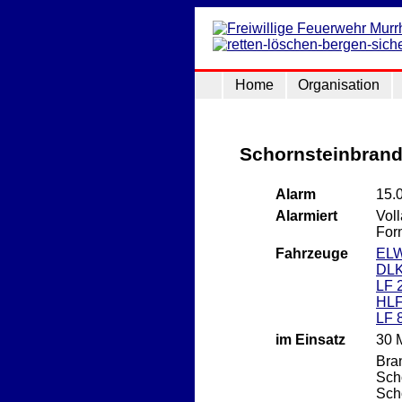
Home
Organisation
Schornsteinbran
Alarm
15.
Alarmiert
Vol
For
Fahrzeuge
EL
DLK
LF 
HLF
LF 
im Einsatz
30 
Bra
Sch
Sch