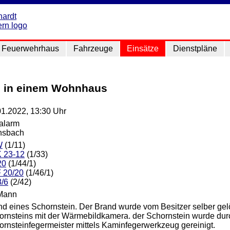
Feuerwehrhaus
Fahrzeuge
Einsätze
Dienstpläne
d in einem Wohnhaus
01.2022, 13:30 Uhr
lalarm
nsbach
W
(1/11)
 23-12
(1/33)
20
(1/44/1)
 20/20
(1/46/1)
8/6
(2/42)
Mann
nd eines Schornstein. Der Brand wurde vom Besitzer selber gelö
ornsteins mit der Wärmebildkamera. der Schornstein wurde dur
ornsteinfegermeister mittels Kaminfegerwerkzeug gereinigt.